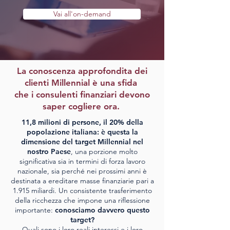
Vai all'on-demand
Registrati
La conoscenza approfondita dei
clienti Millennial è una sfida
che i consulenti finanziari devono
saper cogliere ora.
11,8 milioni di persone, il 20% della
popolazione italiana: è questa la
dimensione del target Millennial nel
nostro Paese
, una porzione molto
significativa sia in termini di forza lavoro
nazionale, sia perché nei prossimi anni è
destinata a ereditare masse finanziarie pari a
1.915 miliardi. Un consistente trasferimento
della ricchezza che impone una riflessione
importante:
conosciamo davvero questo
target?
Quali sono i loro reali interessi e i loro