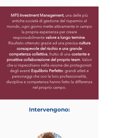
MFS Investment Management
, una delle più
antiche società di gestione del risparmio al
mondo, ogni giorno mette attivamente in campo
la propria esperienza per creare
responsabilmente
valore a lungo termine
.
Risultato ottenuto grazie ad una precisa
cultura
consapevole del rischio e una grande
competenza collettiva
, frutto di una
costante e
proattiva collaborazione del proprio team
. Valori
che si rispecchiano nella visione dei protagonisti
degli eventi
Equilibrio Perfetto
: grandi atleti e
personaggi che con la loro professionalità,
disciplina e competenza hanno fatto la differenza
nel proprio campo.
Intervengono: