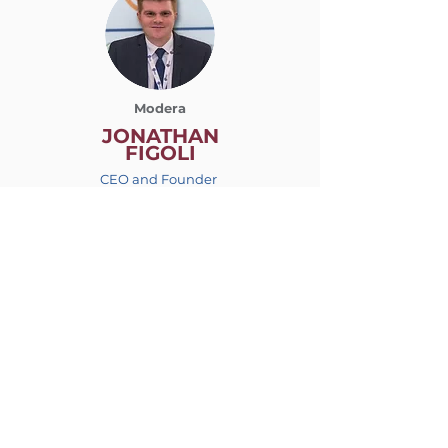
Modera
JONATHAN
FIGOLI
CEO and Founder
ProfessioneFinanza®
ALBERTO
PELLAI
Medico, Psicoterapeuta e Scrittore