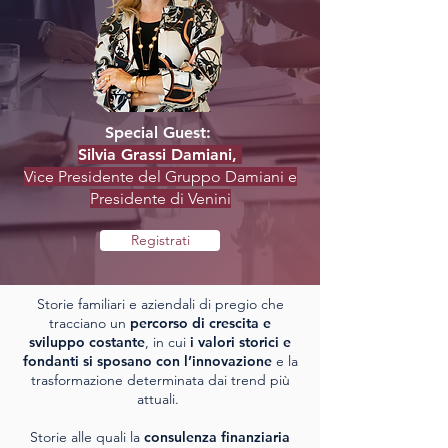
Special Guest:
Silvia Grassi Damiani,
Vice Presidente del Gruppo Damiani e
Presidente di Venini
Registrati
Storie familiari e aziendali di pregio che
tracciano un
percorso di crescita e
sviluppo costante
, in cui
i valori storici e
fondanti si sposano con l’innovazione
e la
trasformazione determinata dai trend più
attuali.
Storie alle quali la
consulenza finanziaria